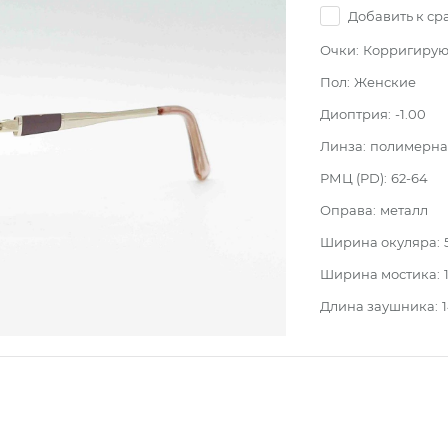
Добавить к с
Очки:
Корригиру
Пол:
Женские
Диоптрия:
-1.00
Линза:
полимерная
РМЦ (PD):
62-64
Оправа:
металл
Ширина окуляра:
Ширина мостика:
Длина заушника: