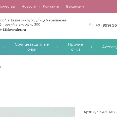
ничества
Новости
Контакты
Вакансии
0034, г. Екатеринбург, улица Черепанова,
5, третий этаж, офис 300
+7 (999) 5
om66@yandex.ru
Солнцезащитные
Прочие
Аксесс
очки
очки
O
Артикул:
SA5048 C