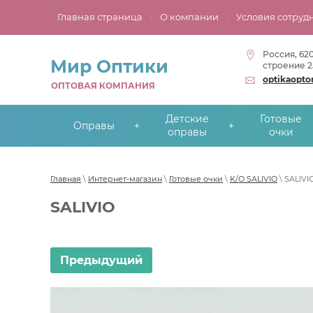
Главная страница
О компании
Условия сотруд
Россия, 62
Мир Оптики
строение 2
optikaopt
ОПТОВАЯ КОМПАНИЯ
Детские
Готовые
Оправы
оправы
очки
Главная
\
Интернет-магазин
\
Готовые очки
\
K/O SALIVIO
\ SALIVI
SALIVIO
Предыдущий