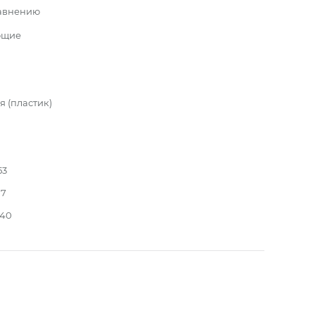
равнению
ющие
 (пластик)
53
17
140