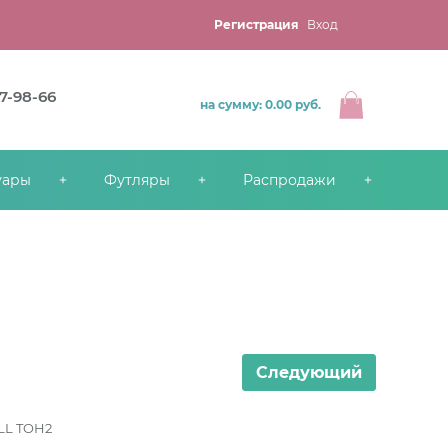
Регистрация
Вход
67-98-66
на сумму: 0.00
руб.
уары
Футляры
Распродажи
Следующий
LL TOH2