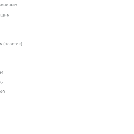
равнению
ющие
 (пластик)
54
16
140