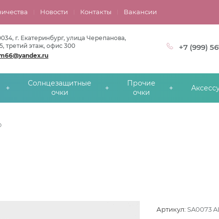
ничества
Новости
Контакты
Вакансии
0034, г. Екатеринбург, улица Черепанова,
5, третий этаж, офис 300
+7 (999) 5
om66@yandex.ru
Солнцезащитные
Прочие
Аксесс
очки
очки
O
Артикул:
SA0073 A