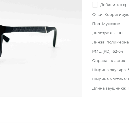
Добавить к с
Очки:
Корригиру
Пол:
Мужские
Диоптрия:
-1.00
Линза:
полимерная
РМЦ (PD):
62-64
Оправа:
пластик
Ширина окуляра:
Ширина мостика:
Длина заушника: