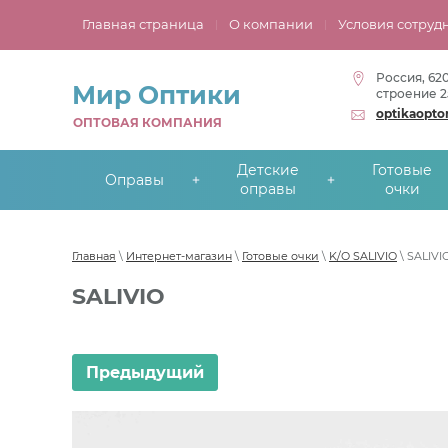
Главная страница
О компании
Условия сотруд
Россия, 62
Мир Оптики
строение 2
optikaopt
ОПТОВАЯ КОМПАНИЯ
Детские
Готовые
Оправы
оправы
очки
Главная
\
Интернет-магазин
\
Готовые очки
\
K/O SALIVIO
\ SALIVI
SALIVIO
Предыдущий