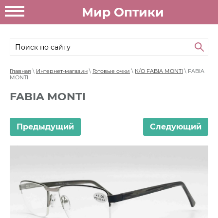
Мир Оптики
Главная
\
Интернет-магазин
\
Готовые очки
\
К/О FABIA MONTI
\ FABIA
MONTI
FABIA MONTI
Предыдущий
Следующий