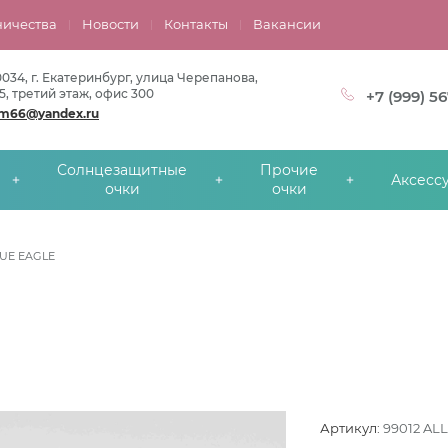
ничества
Новости
Контакты
Вакансии
0034, г. Екатеринбург, улица Черепанова,
5, третий этаж, офис 300
+7 (999) 5
om66@yandex.ru
Солнцезащитные
Прочие
Аксесс
очки
очки
LUE EAGLE
Артикул:
99012 ALL