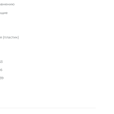
равнению
ющие
 (пластик)
53
16
139