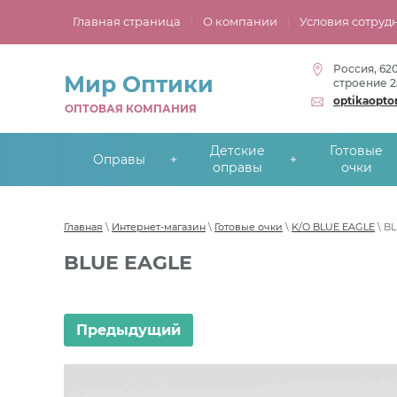
Главная страница
О компании
Условия сотруд
Россия, 62
Мир Оптики
строение 2
optikaopt
ОПТОВАЯ КОМПАНИЯ
Детские
Готовые
Оправы
оправы
очки
Главная
\
Интернет-магазин
\
Готовые очки
\
K/O BLUE EAGLE
\ B
BLUE EAGLE
Предыдущий