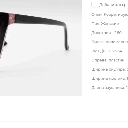
Добавить к с
Очки:
Корригиру
Пол:
Женские
Диоптрия:
-2.50
Линза:
полимерная
РМЦ (PD):
62-64
Оправа:
пластик
Ширина окуляра:
Ширина мостика:
Длина заушника: