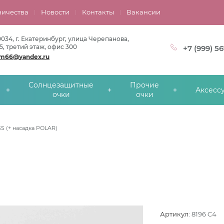
ничества
Новости
Контакты
Вакансии
0034, г. Екатеринбург, улица Черепанова,
5, третий этаж, офис 300
+7 (999) 5
om66@yandex.ru
Солнцезащитные
Прочие
Аксесс
очки
очки
S (+ насадка POLAR)
Артикул:
8196 C4