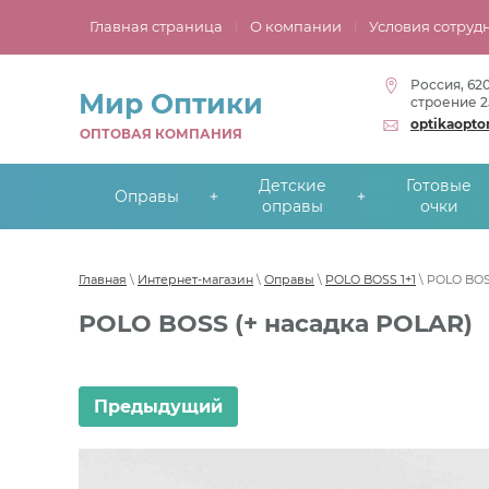
Главная страница
О компании
Условия сотруд
Россия, 62
Мир Оптики
строение 2
optikaopt
ОПТОВАЯ КОМПАНИЯ
Детские
Готовые
Оправы
оправы
очки
Главная
\
Интернет-магазин
\
Оправы
\
POLO BOSS 1+1
\ POLO BOS
POLO BOSS (+ насадка POLAR)
Предыдущий