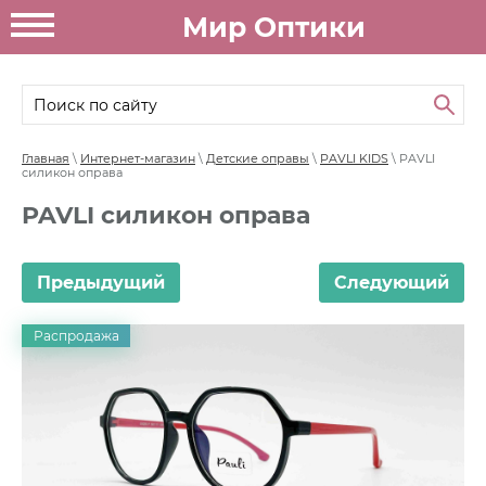
Мир Оптики
Главная
\
Интернет-магазин
\
Детские оправы
\
PAVLI KIDS
\ PAVLI
силикон оправа
PAVLI силикон оправа
Предыдущий
Следующий
Распродажа