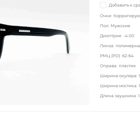
Добавить к с
Очки:
Корригиру
Пол:
Мужские
Диоптрия:
-4.00
Линза:
полимерная
РМЦ (PD):
62-64
Оправа:
пластик
Ширина окуляра:
Ширина мостика:
Длина заушника: