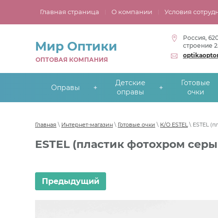
Главная страница
О компании
Условия сотруд
Россия, 62
Мир Оптики
строение 2
optikaopt
ОПТОВАЯ КОМПАНИЯ
Детские
Готовые
Оправы
оправы
очки
Главная
\
Интернет-магазин
\
Готовые очки
\
K/O ESTEL
\ ESTEL (
ESTEL (пластик фотохром серы
Предыдущий