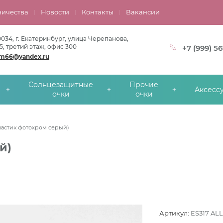
ничества
Новости
Контакты
Вакансии
0034, г. Екатеринбург, улица Черепанова,
5, третий этаж, офис 300
+7 (999) 5
om66@yandex.ru
Солнцезащитные
Прочие
Аксесс
очки
очки
пластик фотохром серый)
й)
Артикул:
ES317 ALL