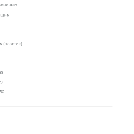
равнению
ющие
 (пластик)
55
19
150