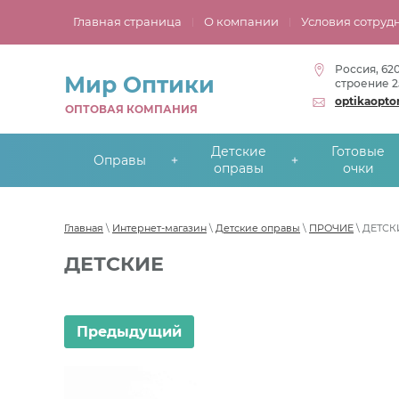
Главная страница
О компании
Условия сотруд
Россия, 62
Мир Оптики
строение 2
optikaopt
ОПТОВАЯ КОМПАНИЯ
Детские
Готовые
Оправы
оправы
очки
Главная
\
Интернет-магазин
\
Детские оправы
\
ПРОЧИЕ
\ ДЕТСК
ДЕТСКИЕ
Предыдущий