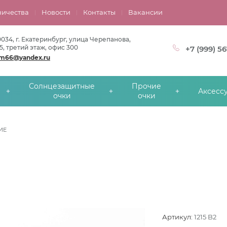
ничества
Новости
Контакты
Вакансии
0034, г. Екатеринбург, улица Черепанова,
5, третий этаж, офис 300
+7 (999) 5
om66@yandex.ru
Солнцезащитные
Прочие
Аксесс
очки
очки
ИЕ
Артикул:
1215 B2