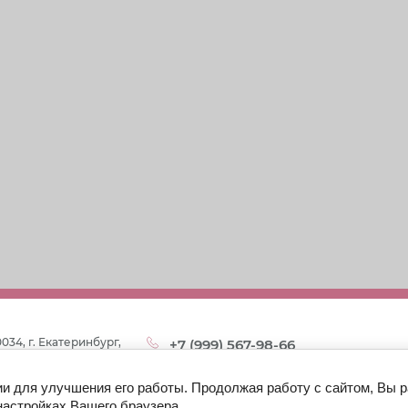
034, г. Екатеринбург,
+7 (999) 567-98-66
панова, строение 25,
ж, офис 300
ии для улучшения его работы. Продолжая работу с сайтом, Вы 
om66@yandex.ru
настройках Вашего браузера.