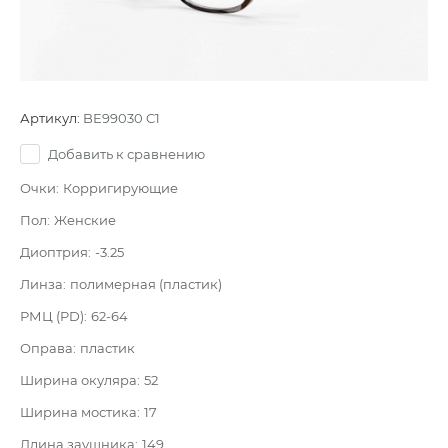
Артикул:
BE99030 C1
Добавить к сравнению
Очки:
Корригирующие
Пол:
Женские
Диоптрия:
-3.25
Линза:
полимерная (пластик)
РМЦ (PD):
62-64
Оправа:
пластик
Ширина окуляра:
52
Ширина мостика:
17
Длина заушника:
149