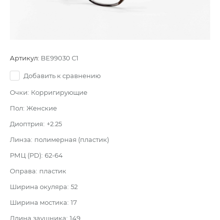
Артикул:
BE99030 C1
Добавить к сравнению
Очки:
Корригирующие
Пол:
Женские
Диоптрия:
+2.25
Линза:
полимерная (пластик)
РМЦ (PD):
62-64
Оправа:
пластик
Ширина окуляра:
52
Ширина мостика:
17
Длина заушника:
149